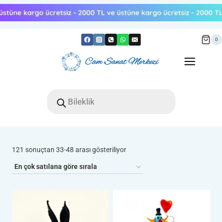
Skip
to
content
0
Products
search
Popülerliğe
121 sonuçtan 33-48 arası gösteriliyor
göre
sıralandı