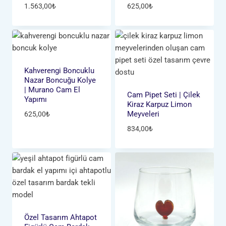
1.563,00
₺
625,00
₺
Kahverengi Boncuklu
Nazar Boncuğu Kolye
| Murano Cam El
Cam Pipet Seti | Çilek
Yapımı
Kiraz Karpuz Limon
Meyveleri
625,00
₺
834,00
₺
Özel Tasarım Ahtapot