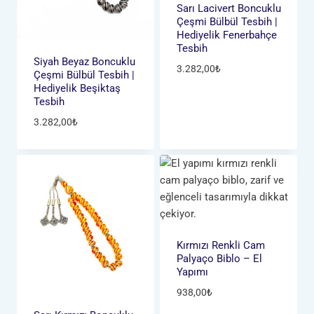
Sarı Lacivert Boncuklu
Çeşmi Bülbül Tesbih |
Hediyelik Fenerbahçe
Tesbih
Siyah Beyaz Boncuklu
3.282,00
₺
Çeşmi Bülbül Tesbih |
Hediyelik Beşiktaş
Tesbih
3.282,00
₺
Kırmızı Renkli Cam
Palyaço Biblo – El
Yapımı
938,00
₺