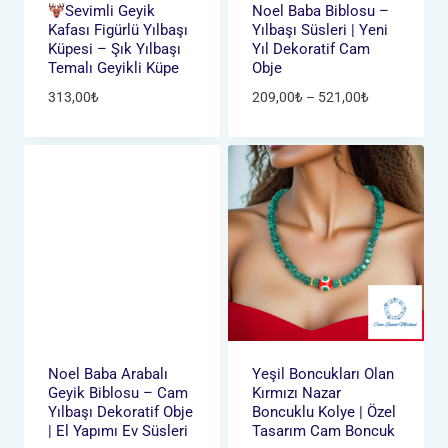
Sevimli Geyik
Noel Baba Biblosu –
Kafası Figürlü Yılbaşı
Yılbaşı Süsleri | Yeni
Küpesi – Şık Yılbaşı
Yıl Dekoratif Cam
Temalı Geyikli Küpe
Obje
Fiyat
313,00
₺
209,00
₺
–
521,00
₺
aralığı:
209,00₺
-
521,00₺
Noel Baba Arabalı
Yeşil Boncukları Olan
Geyik Biblosu – Cam
Kırmızı Nazar
Yılbaşı Dekoratif Obje
Boncuklu Kolye | Özel
| El Yapımı Ev Süsleri
Tasarım Cam Boncuk