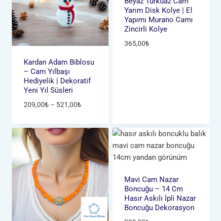
Beyaz Turkuaz Cam
Yarım Disk Kolye | El
Yapımı Murano Camı
Zincirli Kolye
365,00
₺
Kardan Adam Biblosu
– Cam Yılbaşı
Hediyelik | Dekoratif
Yeni Yıl Süsleri
Fiyat
209,00
₺
–
521,00
₺
aralığı:
209,00₺
-
521,00₺
Mavi Cam Nazar
Boncuğu – 14 Cm
Hasır Askılı İpli Nazar
Boncuğu Dekorasyon