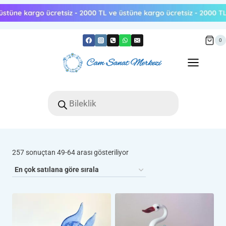
Skip
to
content
0
Products
search
Popülerliğe
257 sonuçtan 49-64 arası gösteriliyor
göre
sıralandı