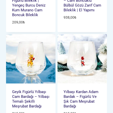
Figürlü Bileklik |
– Cam Boncuklu
Yengeç Burcu Deniz
Bülbül Gözü Zarif Cam
Kum Murano Cam
Bileklik | El Yapımı
Boncuk Bileklik
938,00
₺
209,00
₺
Geyik Figürlü Yılbaşı
Yılbaşı Kardan Adam
Cam Bardağı – Yılbaşı
Bardak – Figürlü Ve
Temalı Şekilli
Şık Cam Meşrubat
Meşrubat Bardağı
Bardağı