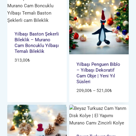
Yılbaşı Baston Şekerli
Bileklik – Murano
Cam Boncuklu Yılbaşı
Temalı Bileklik
313,00
₺
Yılbaşı Penguen Biblo
– Yılbaşı Dekoratif
Cam Obje | Yeni Yıl
Süsleri
Fiyat
209,00
₺
–
521,00
₺
aralığı:
209,00₺
-
521,00₺