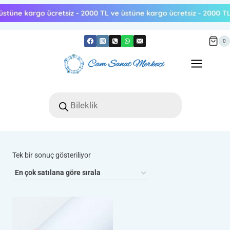
Skip
to
content
0
Products
search
Tek bir sonuç gösteriliyor