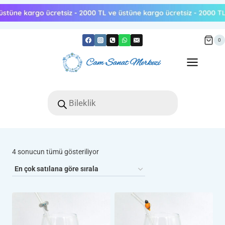
Skip
to
content
0
Products
search
Popülerliğe
4 sonucun tümü gösteriliyor
göre
sıralandı