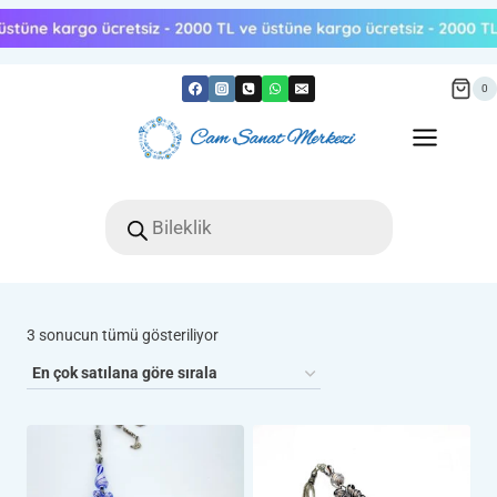
Skip
to
content
0
Products
search
Popülerliğe
3 sonucun tümü gösteriliyor
göre
sıralandı