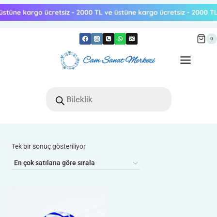
Skip
to
content
0
Products
search
Tek bir sonuç gösteriliyor