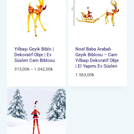
Yılbaşı Geyik Biblo |
Noel Baba Arabalı
Dekoratif Obje | Ev
Geyik Biblosu – Cam
Süsleri Cam Biblosu
Yılbaşı Dekoratif Obje
| El Yapımı Ev Süsleri
Fiyat
313,00
₺
–
1.042,00
₺
1.563,00
₺
aralığı:
313,00₺
-
1.042,00₺