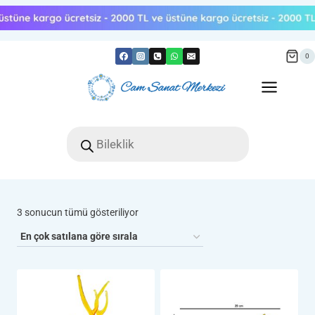
Skip
to
content
0
Products
search
Popülerliğe
3 sonucun tümü gösteriliyor
göre
sıralandı