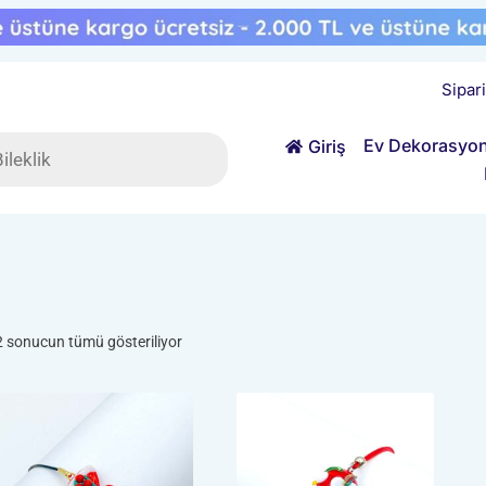
Sipar
ts
Ev Dekorasyo
Giriş
Popülerliğe
2 sonucun tümü gösteriliyor
göre
sıralandı