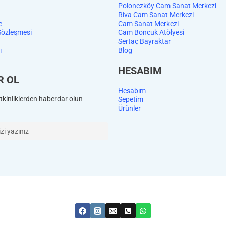
Polonezköy Cam Sanat Merkezi
Riva Cam Sanat Merkezi
e
Cam Sanat Merkezi
Sözleşmesi
Cam Boncuk Atölyesi
Sertaç Bayraktar
ı
Blog
HESABIM
R OL
Hesabım
kinliklerden haberdar olun
Sepetim
Ürünler