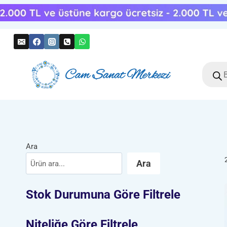
Skip
to
content
Produc
search
Ara
Ara
Stok Durumuna Göre Filtrele
Niteliğe Göre Filtrele