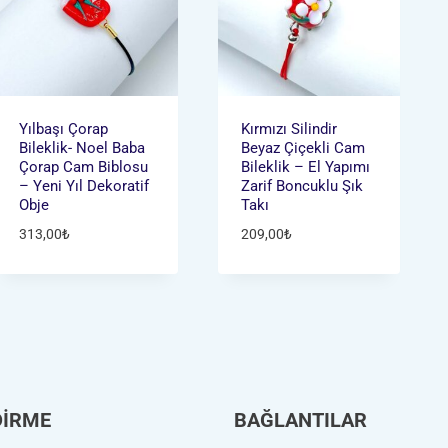
Yılbaşı Çorap
Kırmızı Silindir
Bileklik- Noel Baba
Beyaz Çiçekli Cam
Çorap Cam Biblosu
Bileklik – El Yapımı
– Yeni Yıl Dekoratif
Zarif Boncuklu Şık
Obje
Takı
313,00
₺
209,00
₺
DİRME
BAĞLANTILAR