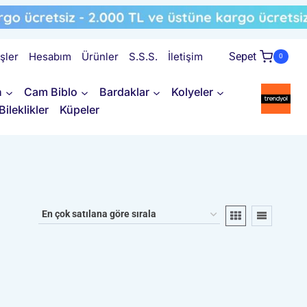
işler
Hesabım
Ürünler
S.S.S.
İletişim
Sepet
0
n
Cam Biblo
Bardaklar
Kolyeler
Bileklikler
Küpeler