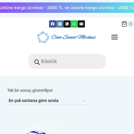
Skip
to
content
0
Products
search
Tek bir sonuç gösteriliyor