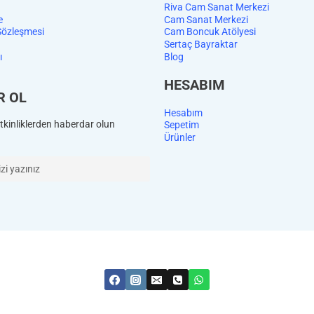
Riva Cam Sanat Merkezi
e
Cam Sanat Merkezi
Sözleşmesi
Cam Boncuk Atölyesi
Sertaç Bayraktar
ı
Blog
HESABIM
R OL
Hesabım
kinliklerden haberdar olun
Sepetim
Ürünler