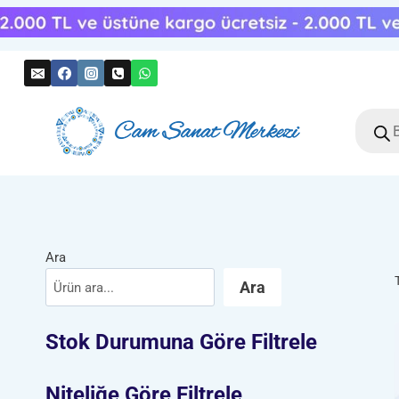
Skip
to
content
Produc
search
Ara
Ara
Stok Durumuna Göre Filtrele
Niteliğe Göre Filtrele