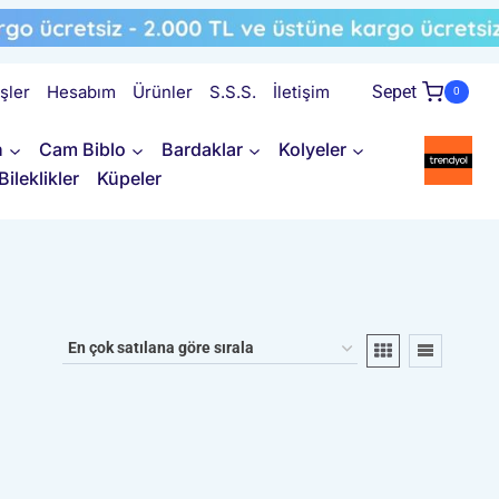
işler
Hesabım
Ürünler
S.S.S.
İletişim
Sepet
0
n
Cam Biblo
Bardaklar
Kolyeler
Bileklikler
Küpeler