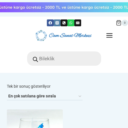
Skip
to
content
0
Products
search
Tek bir sonuç gösteriliyor