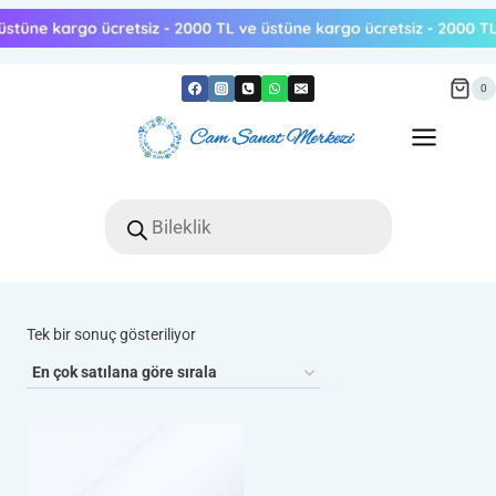
Skip
to
content
0
Products
search
Tek bir sonuç gösteriliyor