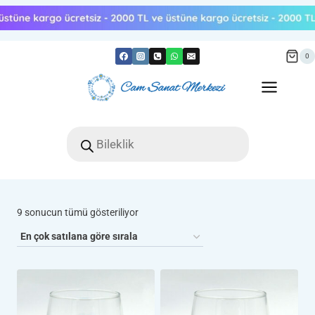
Skip
to
content
0
Products
search
Popülerliğe
9 sonucun tümü gösteriliyor
göre
sıralandı