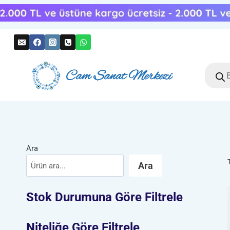
Skip
to
content
Produc
search
Ara
Ara
Stok Durumuna Göre Filtrele
Niteliğe Göre Filtrele