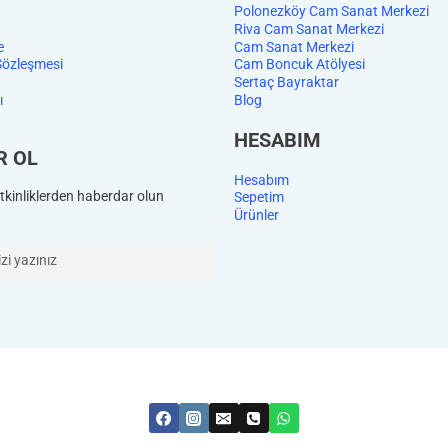
Polonezköy Cam Sanat Merkezi
Riva Cam Sanat Merkezi
e
Cam Sanat Merkezi
Sözleşmesi
Cam Boncuk Atölyesi
Sertaç Bayraktar
ı
Blog
HESABIM
R OL
Hesabım
kinliklerden haberdar olun
Sepetim
Ürünler