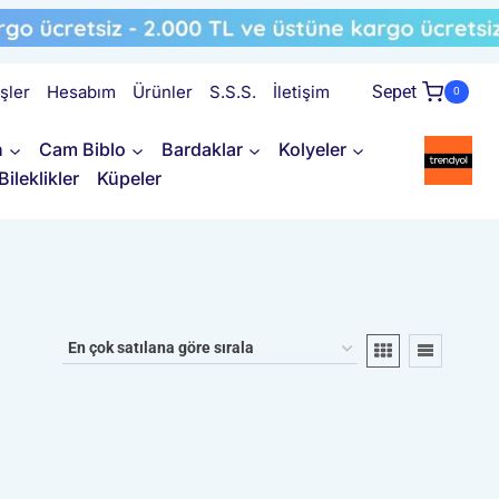
işler
Hesabım
Ürünler
S.S.S.
İletişim
Sepet
0
n
Cam Biblo
Bardaklar
Kolyeler
Bileklikler
Küpeler