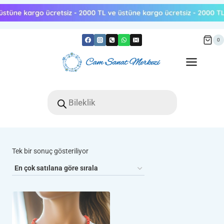
Skip
to
content
0
Products
search
Tek bir sonuç gösteriliyor