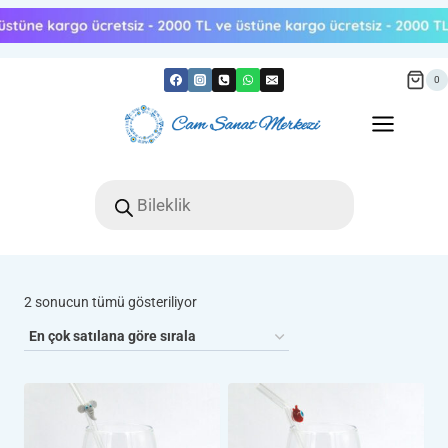
Skip
to
content
0
Products
search
Popülerliğe
2 sonucun tümü gösteriliyor
göre
sıralandı