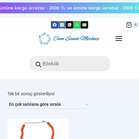
Skip
to
content
0
Products
search
Tek bir sonuç gösteriliyor