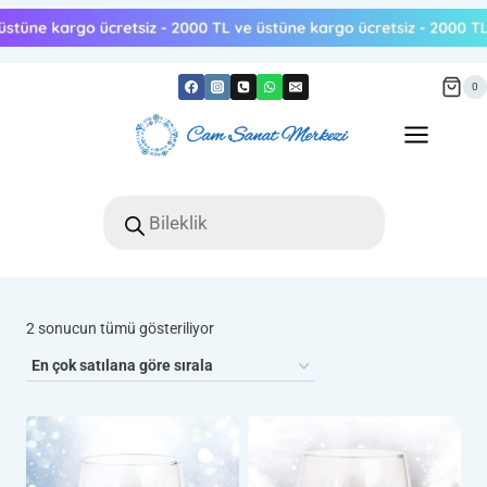
Skip
to
content
0
Products
search
Popülerliğe
2 sonucun tümü gösteriliyor
göre
sıralandı