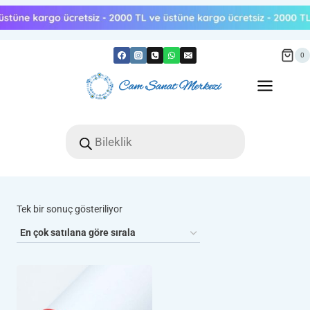
Skip
to
content
0
Products
search
Tek bir sonuç gösteriliyor