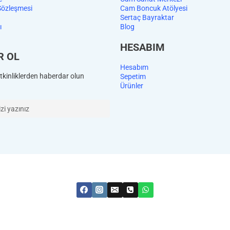
Sözleşmesi
Cam Boncuk Atölyesi
Sertaç Bayraktar
ı
Blog
HESABIM
R OL
Hesabım
kinliklerden haberdar olun
Sepetim
Ürünler