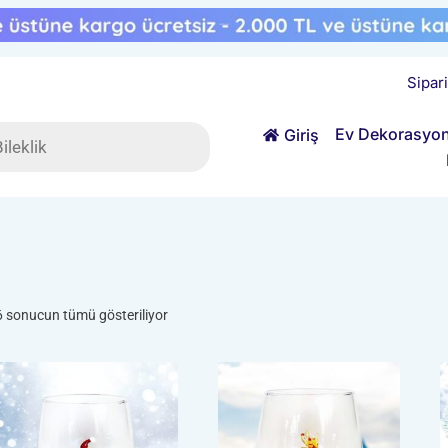
Sipar
ts
Ev Dekorasyo
Giriş
Popülerliğe
6 sonucun tümü gösteriliyor
göre
sıralandı