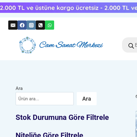
Skip
to
content
Produc
search
Ara
Ara
Stok Durumuna Göre Filtrele
Niteliğe Göre Filtrele