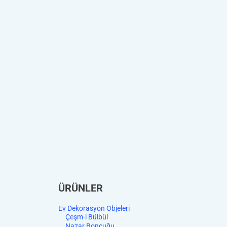
ÜRÜNLER
Ev Dekorasyon Objeleri
Çeşm-i Bülbül
Nazar Boncuğu