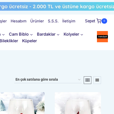
işler
Hesabım
Ürünler
S.S.S.
İletişim
Sepet
0
n
Cam Biblo
Bardaklar
Kolyeler
Bileklikler
Küpeler