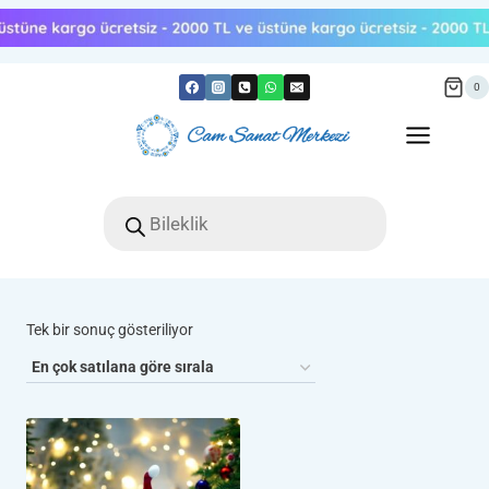
Skip
to
content
0
Products
search
Tek bir sonuç gösteriliyor