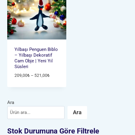
Yılbaşı Penguen Biblo
– Yılbaşı Dekoratif
Cam Obje | Yeni Yıl
Süsleri
Fiyat
209,00
₺
–
521,00
₺
aralığı:
209,00₺
-
521,00₺
Ara
Ara
Stok Durumuna Göre Filtrele