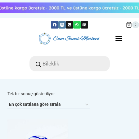
Skip
to
content
0
Products
search
Tek bir sonuç gösteriliyor