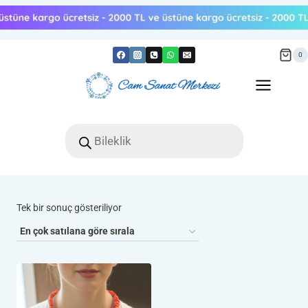
Skip
to
content
0
Products
search
Tek bir sonuç gösteriliyor