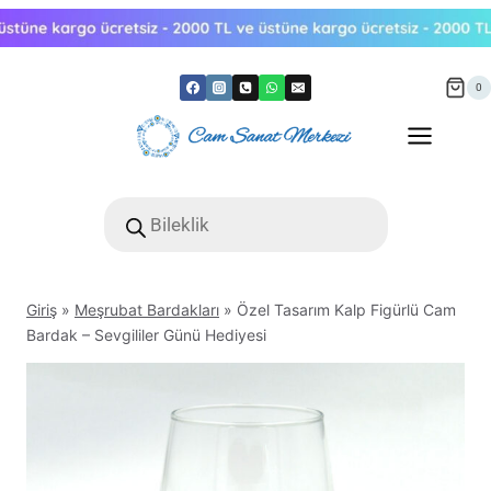
Skip
to
content
0
Products
search
Giriş
»
Meşrubat Bardakları
»
Özel Tasarım Kalp Figürlü Cam
Bardak – Sevgililer Günü Hediyesi