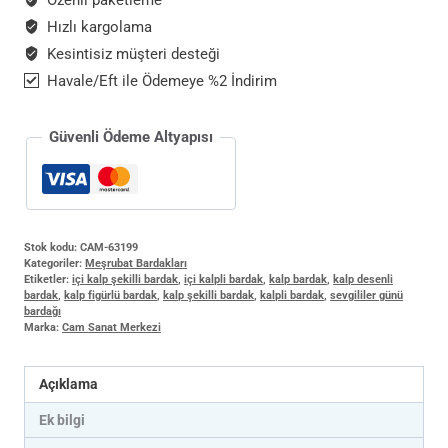
Özenli paketleme
Günü
Hızlı kargolama
Hediyesi
Kesintisiz müşteri desteği
adet
Havale/Eft ile Ödemeye %2 İndirim
Güvenli Ödeme Altyapısı
Stok kodu:
CAM-63199
Kategoriler:
Meşrubat Bardakları
Etiketler:
içi kalp şekilli bardak
,
içi kalpli bardak
,
kalp bardak
,
kalp desenli
bardak
,
kalp figürlü bardak
,
kalp şekilli bardak
,
kalpli bardak
,
sevgililer günü
bardağı
Marka:
Cam Sanat Merkezi
Açıklama
Ek bilgi