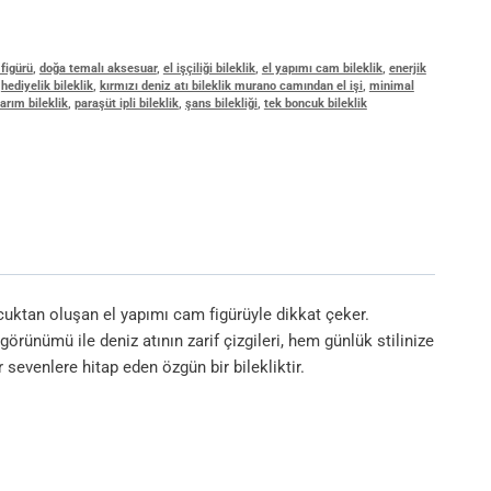
 figürü
,
doğa temalı aksesuar
,
el işçiliği bileklik
,
el yapımı cam bileklik
,
enerjik
,
hediyelik bileklik
,
kırmızı deniz atı bileklik murano camından el işi
,
minimal
arım bileklik
,
paraşüt ipli bileklik
,
şans bilekliği
,
tek boncuk bileklik
cuktan oluşan el yapımı cam figürüyle dikkat çeker.
örünümü ile deniz atının zarif çizgileri, hem günlük stilinize
 sevenlere hitap eden özgün bir bilekliktir.