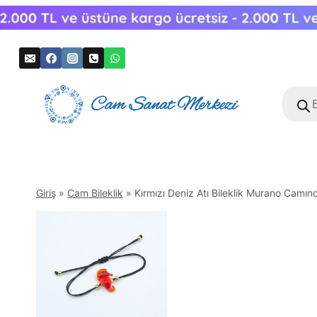
Skip
to
content
Produc
search
Giriş
»
Cam Bileklik
»
Kırmızı Deniz Atı Bileklik Murano Camınd