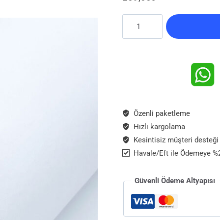
Kırmızı
Deniz
Atı
Bileklik
Murano
Camından
El
İşi
Özenli paketleme
Denizatı
adet
Hızlı kargolama
Kesintisiz müşteri desteği
Havale/Eft ile Ödemeye %2
Güvenli Ödeme Altyapısı