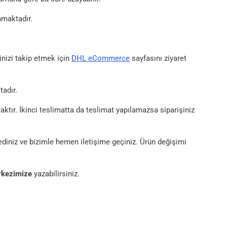
nmaktadır.
şinizi takip etmek için
DHL eCommerce
sayfasını ziyaret
adır.
tır. İkinci teslimatta da teslimat yapılamazsa siparişiniz
diniz ve bizimle hemen iletişime geçiniz. Ürün değişimi
rkezimize
yazabilirsiniz.