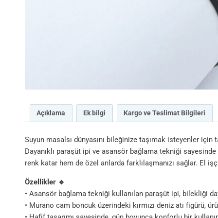
Açıklama
Ek bilgi
Kargo ve Teslimat Bilgileri
Suyun masalsı dünyasını bileğinize taşımak isteyenler için 
Dayanıklı paraşüt ipi ve asansör bağlama tekniği sayesinde gü
renk katar hem de özel anlarda farklılaşmanızı sağlar. El işç
Özellikler 🔹
• Asansör bağlama tekniği kullanılan paraşüt ipi, bilekliği day
• Murano cam boncuk üzerindeki kırmızı deniz atı figürü, ürü
• Hafif tasarımı sayesinde, gün boyunca konforlu bir kullanı