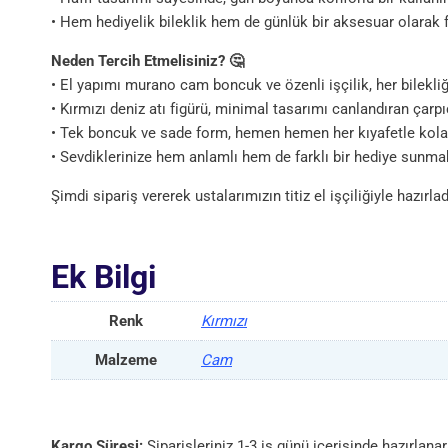
• Hem hediyelik bileklik hem de günlük bir aksesuar olarak f
Neden Tercih Etmelisiniz? 🤔
• El yapımı murano cam boncuk ve özenli işçilik, her bilekliği
• Kırmızı deniz atı figürü, minimal tasarımı canlandıran çarpıc
• Tek boncuk ve sade form, hemen hemen her kıyafetle kola
• Sevdiklerinize hem anlamlı hem de farklı bir hediye sunmak
Şimdi sipariş vererek ustalarımızın titiz el işçiliğiyle hazırlad
Ek Bilgi
Renk
Kırmızı
Malzeme
Cam
Kargo Süresi:
Siparişleriniz 1-3 iş günü içerisinde hazırlan