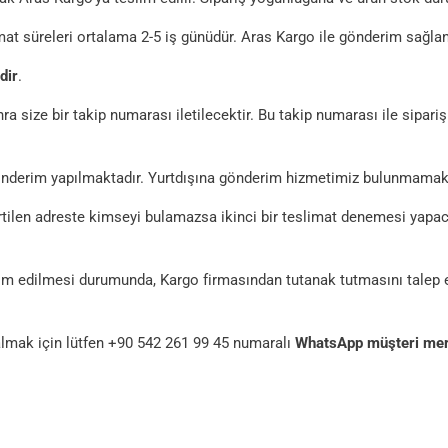
imat süreleri ortalama 2-5 iş günüdür. Aras Kargo ile gönderim sağla
dir
.
a size bir takip numarası iletilecektir. Bu takip numarası ile sipari
önderim yapılmaktadır. Yurtdışına gönderim hizmetimiz bulunmamakt
ilen adreste kimseyi bulamazsa ikinci bir teslimat denemesi yapacak
lim edilmesi durumunda, Kargo firmasından tutanak tutmasını talep e
almak için lütfen +90 542 261 99 45 numaralı
WhatsApp müşteri me