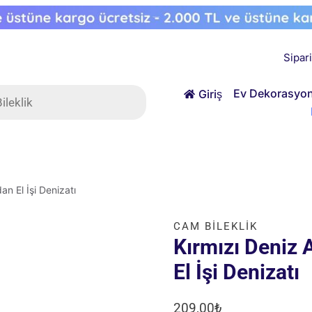
Sipar
ts
Ev Dekorasyo
Giriş
an El İşi Denizatı
CAM BILEKLIK
Kırmızı Deniz 
El İşi Denizatı
209,00
₺