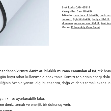
Stok kodu:
CAM-65815
Kategoriler:
Cam Bileklik
Etiketler:
cam boncuk bileklik
,
deniz atı
tasarım
,
figürlü bileklik
,
hediye bileklik
aksesuar
,
murano cam bileklik
,
özel tas
Marka:
Polonezköy Cam Sanat
tasarlanan
kırmızı deniz atı bileklik murano camından el işi
, tek bon
n boyu rahat kullanıma olanak tanır. Kırmızı tonlarının enerji dolu g
iliğinin özenle yansıtıldığı bu tasarım, doğa ve deniz temalı aksesuar
anıklı ve ayarlanabilir kılar.
ne deniz temalı ve enerjik bir dokunuş verir.
m sunar.