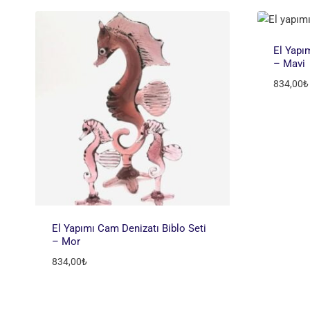
El Yapı
– Mavi
834,00
₺
El Yapımı Cam Denizatı Biblo Seti
– Mor
834,00
₺