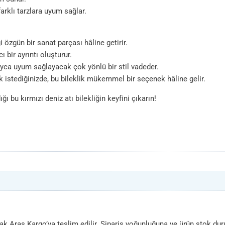
arklı tarzlara uyum sağlar.
 özgün bir sanat parçası hâline getirir.
ı bir ayrıntı oluşturur.
yca uyum sağlayacak çok yönlü bir stil vadeder.
 istediğinizde, bu bileklik mükemmel bir seçenek hâline gelir.
ığı bu kırmızı deniz atı bilekliğin keyfini çıkarın!
arak Aras Kargo’ya teslim edilir. Sipariş yoğunluğuna ve ürün stok du