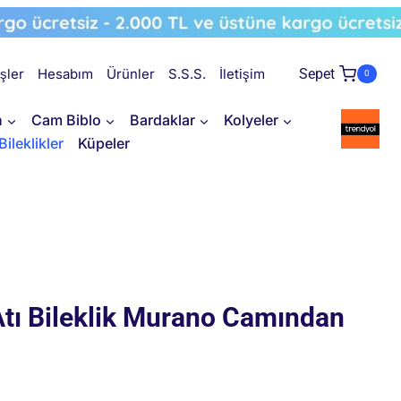
işler
Hesabım
Ürünler
S.S.S.
İletişim
Sepet
0
n
Cam Biblo
Bardaklar
Kolyeler
Bileklikler
Küpeler
Atı Bileklik Murano Camından