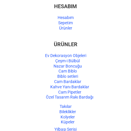
HESABIM
Hesabım
Sepetim
Ürünler
ÜRÜNLER
Ev Dekorasyon Objeleri
Çeşm-i Bülbül
Nazar Boncuğu
Cam Biblo
Biblo setleri
Cam Bardaklar
Kahve Yanı Bardaklar
Cam Pipetler
Özel Tasarım Rakı Bardağı
Takılar
Bileklikler
Kolyeler
Küpeler
Yılbaşı Serisi