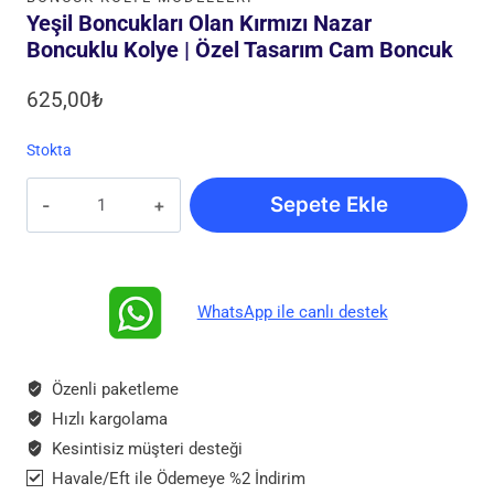
Yeşil Boncukları Olan Kırmızı Nazar
Boncuklu Kolye | Özel Tasarım Cam Boncuk
625,00
₺
Stokta
Yeşil
Sepete Ekle
Boncukları
Olan
Kırmızı
Nazar
WhatsApp ile canlı destek
Boncuklu
Kolye
|
Özenli paketleme
özel
Hızlı kargolama
tasarım
Kesintisiz müşteri desteği
cam
Havale/Eft ile Ödemeye %2 İndirim
boncuk