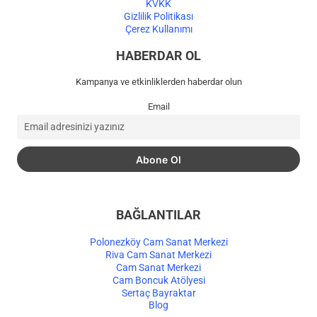
KVKK
Gizlilik Politikası
Çerez Kullanımı
HABERDAR OL
Kampanya ve etkinliklerden haberdar olun
Email
BAĞLANTILAR
Polonezköy Cam Sanat Merkezi
Riva Cam Sanat Merkezi
Cam Sanat Merkezi
Cam Boncuk Atölyesi
Sertaç Bayraktar
Blog