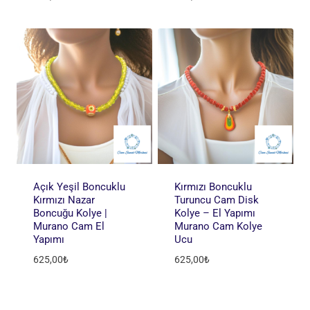
Açık Yeşil Boncuklu
Kırmızı Boncuklu
Kırmızı Nazar
Turuncu Cam Disk
Boncuğu Kolye |
Kolye – El Yapımı
Murano Cam El
Murano Cam Kolye
Yapımı
Ucu
625,00
₺
625,00
₺