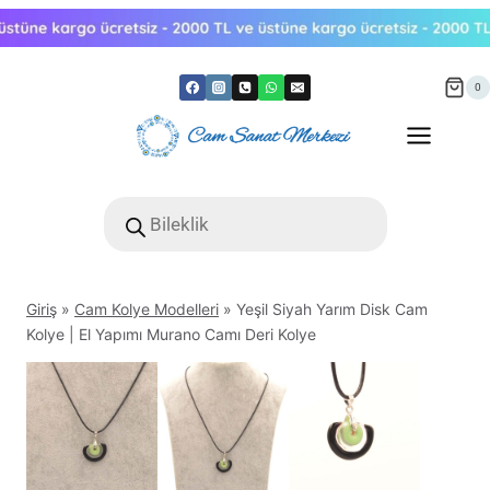
Skip
to
content
0
Products
search
Giriş
»
Cam Kolye Modelleri
»
Yeşil Siyah Yarım Disk Cam
Kolye | El Yapımı Murano Camı Deri Kolye