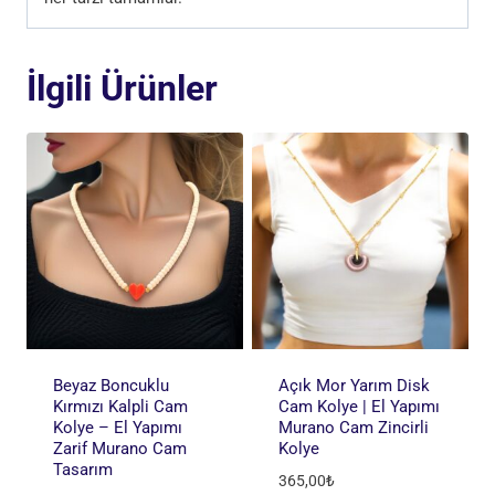
İlgili Ürünler
Beyaz Boncuklu
Açık Mor Yarım Disk
Kırmızı Kalpli Cam
Cam Kolye | El Yapımı
Kolye – El Yapımı
Murano Cam Zincirli
Zarif Murano Cam
Kolye
Tasarım
365,00
₺