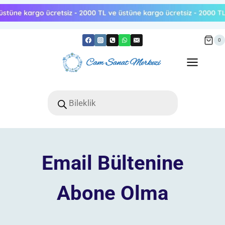
Skip
to
content
0
Products
search
Email Bültenine
Abone Olma