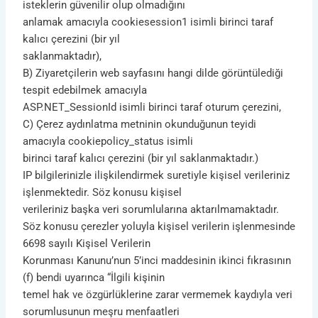
isteklerin güvenilir olup olmadığını
anlamak amacıyla cookiesession1 isimli birinci taraf
kalıcı çerezini (bir yıl
saklanmaktadır),
B) Ziyaretçilerin web sayfasını hangi dilde görüntülediği
tespit edebilmek amacıyla
ASP.NET_SessionId isimli birinci taraf oturum çerezini,
C) Çerez aydınlatma metninin okunduğunun teyidi
amacıyla cookiepolicy_status isimli
birinci taraf kalıcı çerezini (bir yıl saklanmaktadır.)
IP bilgilerinizle ilişkilendirmek suretiyle kişisel verileriniz
işlenmektedir. Söz konusu kişisel
verileriniz başka veri sorumlularına aktarılmamaktadır.
Söz konusu çerezler yoluyla kişisel verilerin işlenmesinde
6698 sayılı Kişisel Verilerin
Korunması Kanunu’nun 5’inci maddesinin ikinci fıkrasının
(f) bendi uyarınca “İlgili kişinin
temel hak ve özgürlüklerine zarar vermemek kaydıyla veri
sorumlusunun meşru menfaatleri