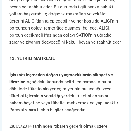
ödeyeceğini ve bankaya karşı sorumlu olacağını kabul,
beyan ve taahhüt eder. Bu durumda ilgili banka hukuki
yollara başvurabilir; doğacak masrafları ve vekâlet
ücretini ALICI’dan talep edebilir ve her koşulda ALICI’nın
borcundan dolayı temerrüde düşmesi halinde, ALICI,
borcun gecikmeli ifasından dolayı SATICI’nın uğradığı
zarar ve ziyanını ödeyeceğini kabul, beyan ve taahhüt eder
13. YETKİLİ MAHKEME
İşbu sözleşmeden doğan uyuşmazlıklarda şikayet ve
itirazlar,
aşağıdaki kanunda belirtilen parasal sınırlar
dâhilinde tüketicinin yerleşim yerinin bulunduğu veya
tüketici işleminin yapıldığı yerdeki tüketici sorunları
hakem heyetine veya tüketici mahkemesine yapılacaktır.
Parasal sınıra ilişkin bilgiler aşağıdadır:
28/05/2014 tarihinden itibaren geçerli olmak üzere: