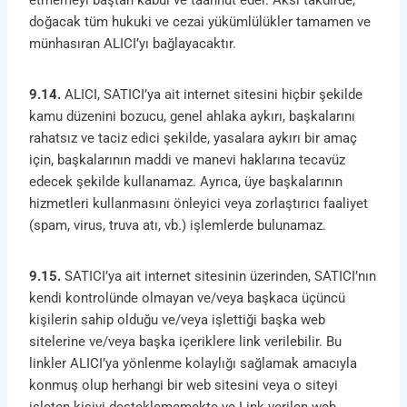
etmemeyi baştan kabul ve taahhüt eder. Aksi takdirde,
doğacak tüm hukuki ve cezai yükümlülükler tamamen ve
münhasıran ALICI’yı bağlayacaktır.
9.14.
ALICI, SATICI’ya ait internet sitesini hiçbir şekilde
kamu düzenini bozucu, genel ahlaka aykırı, başkalarını
rahatsız ve taciz edici şekilde, yasalara aykırı bir amaç
için, başkalarının maddi ve manevi haklarına tecavüz
edecek şekilde kullanamaz. Ayrıca, üye başkalarının
hizmetleri kullanmasını önleyici veya zorlaştırıcı faaliyet
(spam, virus, truva atı, vb.) işlemlerde bulunamaz.
9.15.
SATICI’ya ait internet sitesinin üzerinden, SATICI’nın
kendi kontrolünde olmayan ve/veya başkaca üçüncü
kişilerin sahip olduğu ve/veya işlettiği başka web
sitelerine ve/veya başka içeriklere link verilebilir. Bu
linkler ALICI’ya yönlenme kolaylığı sağlamak amacıyla
konmuş olup herhangi bir web sitesini veya o siteyi