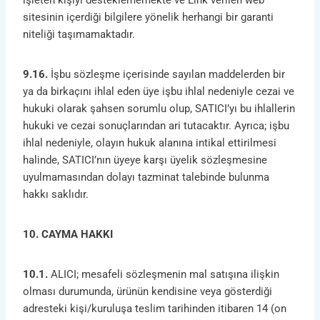
işleten kişiyi desteklememekte ve Link verilen web
sitesinin içerdiği bilgilere yönelik herhangi bir garanti
niteliği taşımamaktadır.
9.16.
İşbu sözleşme içerisinde sayılan maddelerden bir
ya da birkaçını ihlal eden üye işbu ihlal nedeniyle cezai ve
hukuki olarak şahsen sorumlu olup, SATICI’yı bu ihlallerin
hukuki ve cezai sonuçlarından ari tutacaktır. Ayrıca; işbu
ihlal nedeniyle, olayın hukuk alanına intikal ettirilmesi
halinde, SATICI’nın üyeye karşı üyelik sözleşmesine
uyulmamasından dolayı tazminat talebinde bulunma
hakkı saklıdır.
10. CAYMA HAKKI
10.1.
ALICI; mesafeli sözleşmenin mal satışına ilişkin
olması durumunda, ürünün kendisine veya gösterdiği
adresteki kişi/kuruluşa teslim tarihinden itibaren 14 (on