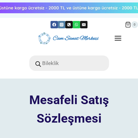
Skip
to
content
0
Products
search
Mesafeli Satış
Sözleşmesi