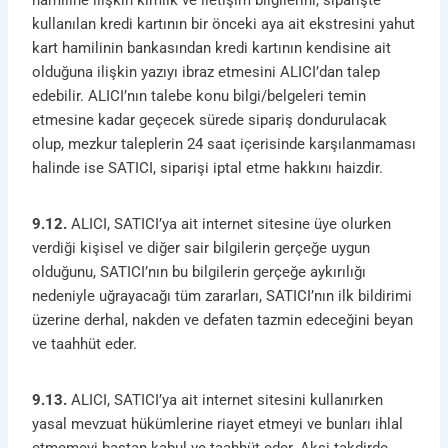
hamiline ilişkin kimlik ve iletişim bilgilerini, siparişte
kullanılan kredi kartının bir önceki aya ait ekstresini yahut
kart hamilinin bankasından kredi kartının kendisine ait
olduğuna ilişkin yazıyı ibraz etmesini ALICI’dan talep
edebilir. ALICI’nın talebe konu bilgi/belgeleri temin
etmesine kadar geçecek sürede sipariş dondurulacak
olup, mezkur taleplerin 24 saat içerisinde karşılanmaması
halinde ise SATICI, siparişi iptal etme hakkını haizdir.
9.12.
ALICI, SATICI’ya ait internet sitesine üye olurken
verdiği kişisel ve diğer sair bilgilerin gerçeğe uygun
olduğunu, SATICI’nın bu bilgilerin gerçeğe aykırılığı
nedeniyle uğrayacağı tüm zararları, SATICI’nın ilk bildirimi
üzerine derhal, nakden ve defaten tazmin edeceğini beyan
ve taahhüt eder.
9.13.
ALICI, SATICI’ya ait internet sitesini kullanırken
yasal mevzuat hükümlerine riayet etmeyi ve bunları ihlal