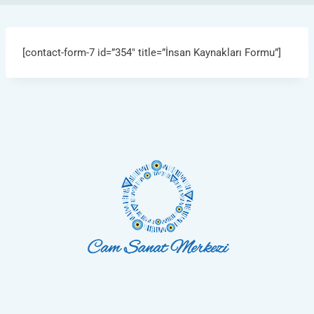
[contact-form-7 id=”354″ title=”İnsan Kaynakları Formu”]