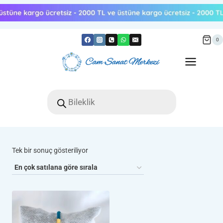
Skip
to
content
0
Products
search
Tek bir sonuç gösteriliyor