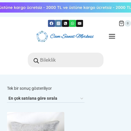
Skip
to
content
0
Products
search
Tek bir sonuç gösteriliyor