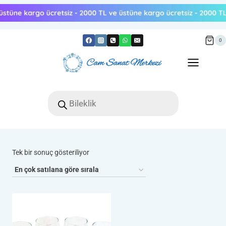
Skip
to
content
0
Products
search
Tek bir sonuç gösteriliyor