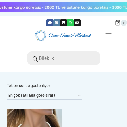
Skip
to
content
0
Products
search
Tek bir sonuç gösteriliyor