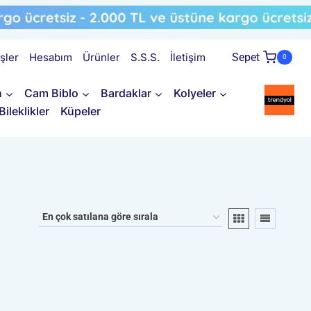
işler
Hesabım
Ürünler
S.S.S.
İletişim
Sepet
0
n
Cam Biblo
Bardaklar
Kolyeler
Bileklikler
Küpeler