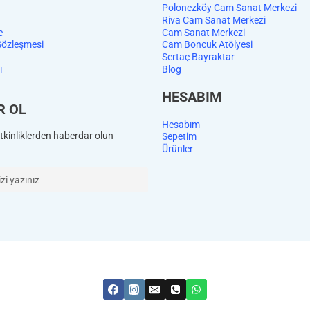
Polonezköy Cam Sanat Merkezi
Riva Cam Sanat Merkezi
e
Cam Sanat Merkezi
Sözleşmesi
Cam Boncuk Atölyesi
Sertaç Bayraktar
ı
Blog
HESABIM
R OL
Hesabım
kinliklerden haberdar olun
Sepetim
Ürünler