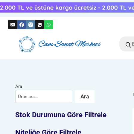
Skip
to
content
Produc
search
Ara
Ara
Stok Durumuna Göre Filtrele
Niteliğe Göre Filtrele