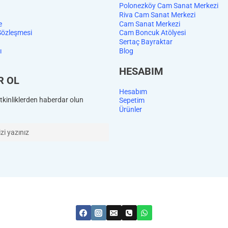
Polonezköy Cam Sanat Merkezi
Riva Cam Sanat Merkezi
e
Cam Sanat Merkezi
Sözleşmesi
Cam Boncuk Atölyesi
Sertaç Bayraktar
ı
Blog
HESABIM
R OL
Hesabım
kinliklerden haberdar olun
Sepetim
Ürünler