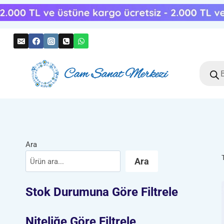
Skip
to
content
Produc
search
Ara
Ara
Stok Durumuna Göre Filtrele
Niteliğe Göre Filtrele