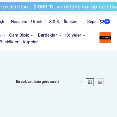
işler
Hesabım
Ürünler
S.S.S.
İletişim
Sepet
0
n
Cam Biblo
Bardaklar
Kolyeler
Bileklikler
Küpeler