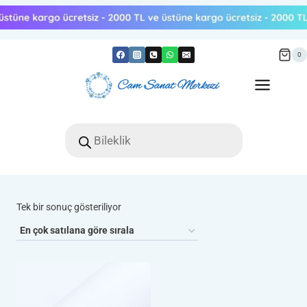
Skip
to
content
0
Products
search
Tek bir sonuç gösteriliyor