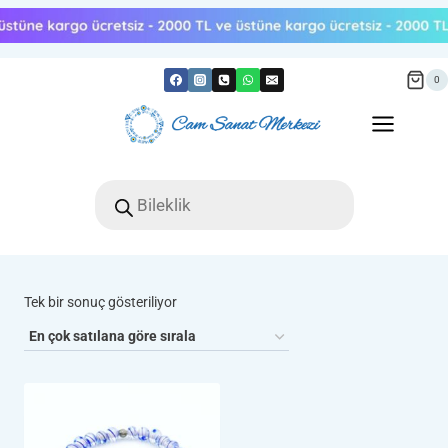
Skip
to
content
0
Products
search
Tek bir sonuç gösteriliyor