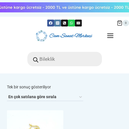
Skip
to
content
0
Products
search
Tek bir sonuç gösteriliyor