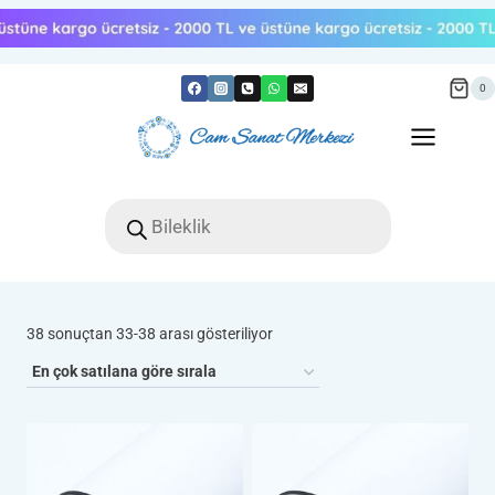
Skip
to
content
0
Products
search
Popülerliğe
38 sonuçtan 33-38 arası gösteriliyor
göre
sıralandı