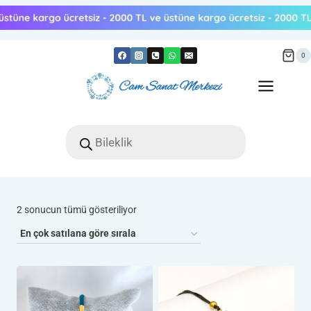
Skip
to
content
0
Products
search
Popülerliğe
2 sonucun tümü gösteriliyor
göre
sıralandı