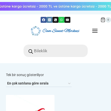
Skip
to
content
0
Products
search
Tek bir sonuç gösteriliyor