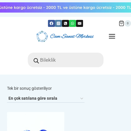
Skip
to
content
0
Products
search
Tek bir sonuç gösteriliyor