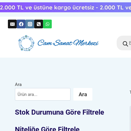
Skip
to
content
Produc
search
Ara
Ara
Stok Durumuna Göre Filtrele
Niteliğe Göre Filtrele