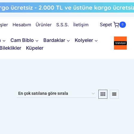
işler
Hesabım
Ürünler
S.S.S.
İletişim
Sepet
0
n
Cam Biblo
Bardaklar
Kolyeler
Bileklikler
Küpeler