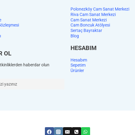
Polonezköy Cam Sanat Merkezi
Riva Cam Sanat Merkezi
e
Cam Sanat Merkezi
Sözleşmesi
Cam Boncuk Atölyesi
Sertaç Bayraktar
ı
Blog
HESABIM
R OL
Hesabım
kinliklerden haberdar olun
Sepetim
Ürünler