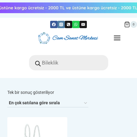
Skip
to
content
0
Products
search
Tek bir sonuç gösteriliyor