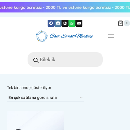
Skip
to
content
0
Products
search
Tek bir sonuç gösteriliyor