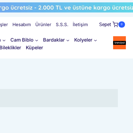
işler
Hesabım
Ürünler
S.S.S.
İletişim
Sepet
0
n
Cam Biblo
Bardaklar
Kolyeler
Bileklikler
Küpeler