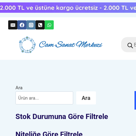
Skip
to
content
Produc
search
Ara
Ara
Stok Durumuna Göre Filtrele
Niteliğe Göre Filtrele