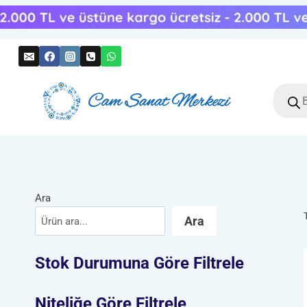
Skip
to
content
Produc
search
Ara
Ara
Stok Durumuna Göre Filtrele
Niteliğe Göre Filtrele