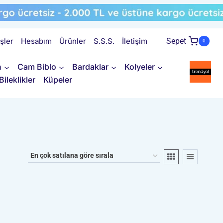
işler
Hesabım
Ürünler
S.S.S.
İletişim
Sepet
0
n
Cam Biblo
Bardaklar
Kolyeler
Bileklikler
Küpeler