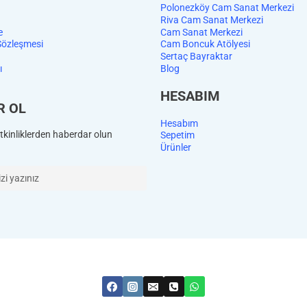
Polonezköy Cam Sanat Merkezi
Riva Cam Sanat Merkezi
e
Cam Sanat Merkezi
Sözleşmesi
Cam Boncuk Atölyesi
Sertaç Bayraktar
ı
Blog
HESABIM
R OL
Hesabım
kinliklerden haberdar olun
Sepetim
Ürünler