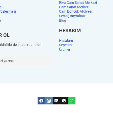
Riva Cam Sanat Merkezi
e
Cam Sanat Merkezi
Sözleşmesi
Cam Boncuk Atölyesi
Sertaç Bayraktar
ı
Blog
HESABIM
R OL
Hesabım
kinliklerden haberdar olun
Sepetim
Ürünler