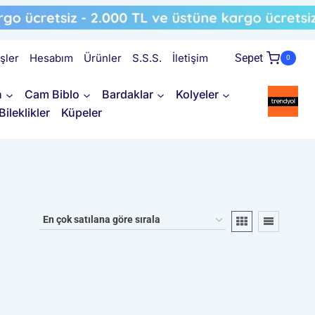
işler
Hesabım
Ürünler
S.S.S.
İletişim
Sepet
0
n
Cam Biblo
Bardaklar
Kolyeler
Bileklikler
Küpeler