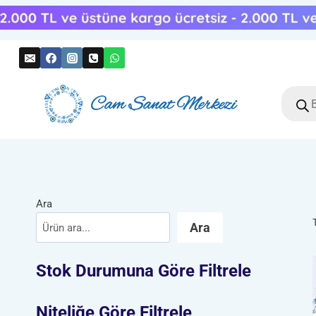
Skip
to
content
Produc
search
Ara
Ara
Stok Durumuna Göre Filtrele
Niteliğe Göre Filtrele